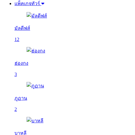
แพ็คเกจทัวร์
มัลดีฟส์
12
ฮ่องกง
3
ภูฏาน
2
บาหลี